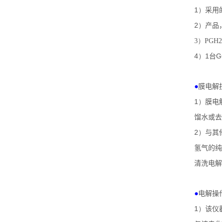
1）
采用
2）
产品
3）
PGH2
4）1
G
台
●
膜电解
1）
膜电
馏水或去
2）
与其
氢气的纯
清洗电解
●
电解操
1）
该仪