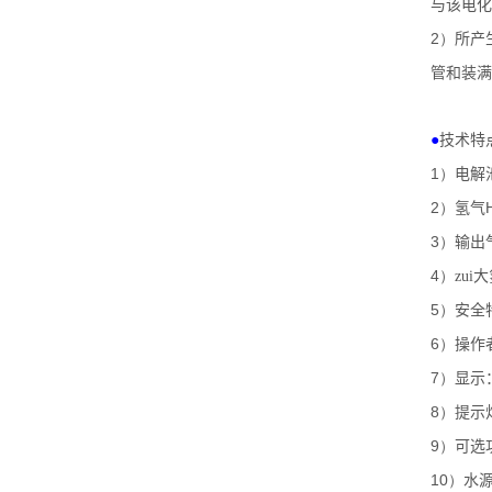
与该电化
2）
所产
管和装满
●
技术特
1）
电解
2）
氢气
3）
输出
4）
zu
5）
安全
6）
操作
7）
显示
8）
提示
9）
可选
10）
水