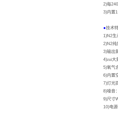
2)
每
24
3)
内置
1
●
技术
1)N2
生
2)N2
纯
3)
输出
4)
zui
5)
氧气
6)
内置
7)
灯光
8)
噪音
9)
尺寸
10)
电源