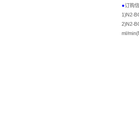
●
订购
1)N2-B
2)N2-B
ml/min
(