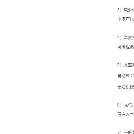
3）
电源
电源可以
4）
温度
可编程温
5）
真空
自动
PLC
无油机械
6）
充气
/
可充入气
7）
干的