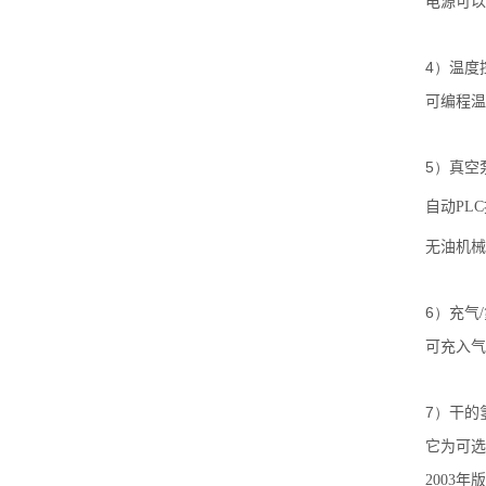
电源可以
4）
温度
可编程温
5）
真空
自动
PLC
无油机械
6）
充气
/
可充入气
7）
干的
它为可选
2003
年版