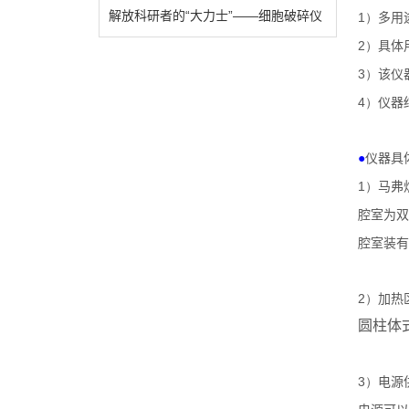
解放科研者的“大力士”——细胞破碎仪
1）
多用
2）
具体
3）
该仪
4）
仪器
●
仪器具
1）
马弗
腔室为双
腔室装有
2）
加热
圆柱体
3）
电源