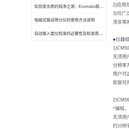
2)
应用
实验室水质的纯净之源：Ecomatic超纯水器的技术原理与运维全解
3)
可广
电磁式振动筛分仪的使用方法说明
须非常
自动锥入度仪校准的必要性及校准周期的确定方法
●
仪器
1)CM5
无须用
分辨率
用户可
软驱可
2)CM56
*编程
无须用
约
10
秒