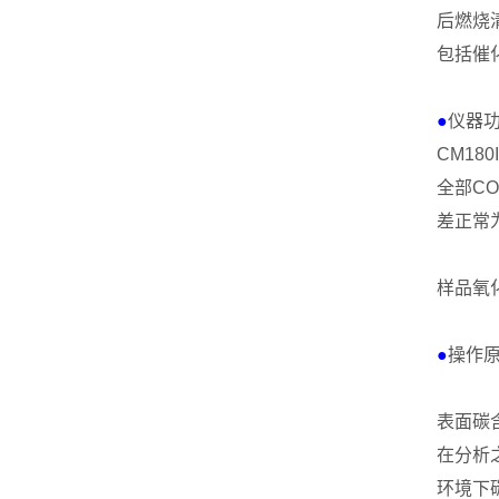
后燃烧
包括催
●
仪器
CM180
全部
CO
差正常
样品氧
●
操作
表面碳
在分析
环境下