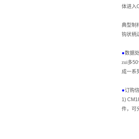
体进入
典型制
钩状柄
●
数据
zui多
50
成一系
●
订购
1)
CM18
件，可