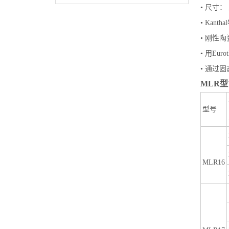
• 尺寸：
• Kant
• 刚性
• 用Eu
• 通过
MLR型1
型号
MLR16