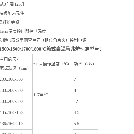
 从3升到125升
hal特级加热元件
陶瓷纤维绝缘
rotherm温度控制器控制温度
固态继电器或晶闸管单元（相位角点火）控制电源
500/1600/1700/1800ºC箱式高温马弗炉
标准型号：
有用的尺寸
zui高操作温度（ºC）
功率（kW）
宽x高x深（mm）
200x160x300
7
200x200x300
8
1 600 ºC
200x260x300
12
135x160x160
4.5
136x160x210
5.5