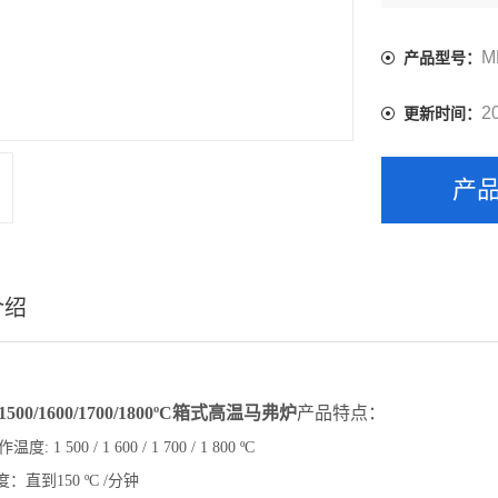
? 用Eurot
? 通过固态
M
产品型号：
2
更新时间：
产
介绍
500/1600/1700/1800ºC箱式高温马弗炉
产品特点：
温度: 1 500 / 1 600 / 1 700 / 1 800 ºC
度：直到150 ºC /分钟