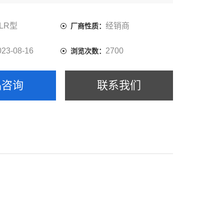
herm温度控制器控制温度
继电器或晶闸管单元(相位角点火)控制电源
LR型
经销商
厂商性质：
023-08-16
2700
浏览次数：
品咨询
联系我们