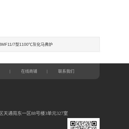
BMF11/7型1100℃灰化马弗炉
言
在线商铺
联系我们
|
|
天通苑东一区88号楼3单元327室