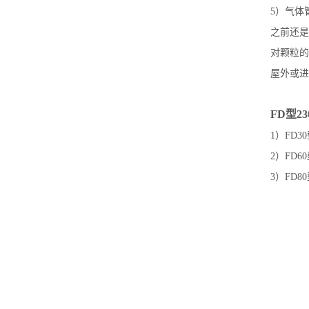
5）气体
之前还是
对颗粒的
屋外或进
FD型2
1）FD3
2）FD6
3）FD8