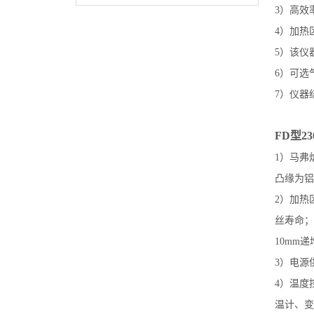
3）高效
4）加热区
5）该仪
6）可选
7）仪器
FD型2
1）马弗
凸缘为铝
2）加热
丝寿命；F
10mm递
3）电源
4）温度
温计、变