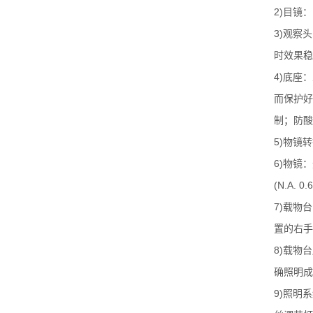
2)
目镜：
3)
观察头
时效果稳
4)
底座：
而保护好
制；防酸
5)
物镜转
6)
物镜：
(N.A. 0.6
7)
载物台
置的右手
8)
载物台
确照明成
9)
照明系