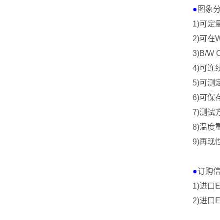
●
图象
1)
可定
2)
可在
W
3)
B/W 
4)
可连
5)
可测
6)
可保
7)
测试
8)
温度
9)
再现
●
订购
1)
进口
E
2)
进口
E