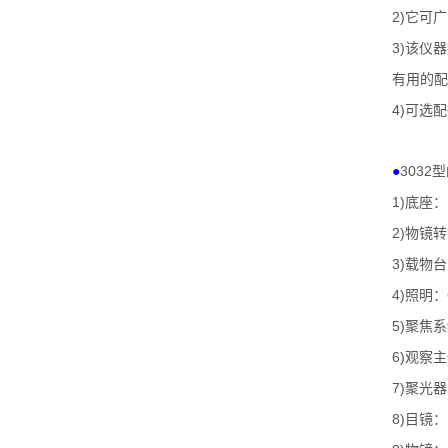
2)
它可广
3)
该仪器
有用的配
4)
可选配
3032
●
型
1)
底座：
2)
物镜转
3)
载物台
4)
照明：
5)
聚焦系
6)
观察主
7)
聚光器
8)
目镜：