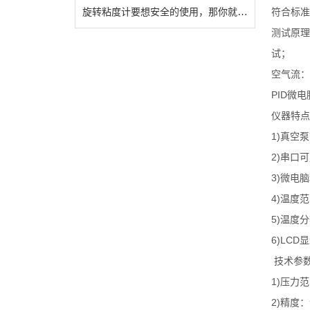
旋转粘度计要想安全的使用，那你就得仔细阅读这些注意事项
符合标准
测试原理
试；
空气流：
PID
微电
仪器特点
1)
真空泵
2)
串口可
3)
微电脑
4)
温度范
5)
温度分
6)LCD
显
技术参
1)
压力范
2)
精度：