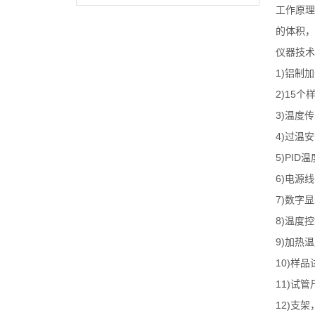
工作原理
的体积，
仪器技术
1)
铝制加
2)
15
个
3)
温度传
4)
过温安
5)
PID
温
6)
电源线
7)
数字显
8)
温度控
9)
加热温
10)
样品
11)
试管
12)
支架