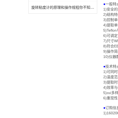
●
一般特
旋转粘度计的原理和操作规程你不知道吗？
1)
安全的
2)
结构特
3)
控制单
4)
提取单
5)Teflon
6)
可调定
7)
W
尺寸
8)
E
符合
9)
操作简
10)
仪器
●
技术特
1)
可同时
2)
温度范
3)
提取时
4)
效率与
5)
zui
6)
重现性
●
订购信
1)16020