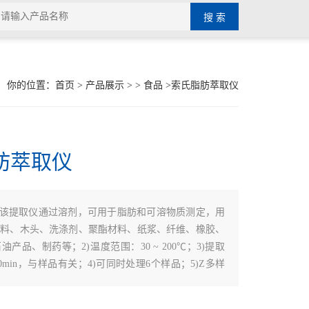
你的位置：
首页
>
产品展示
> >
食品
>索氏脂肪萃取仪
肪萃取仪
1)该提取仪通过溶剂，可用于脂肪和可溶物质测定，用
饲料、木头、洗涤剂、聚酯材料、纸浆、纤维、橡胶、
产品、制药等；2)温度范围：30 ~ 200℃；3)提取
 60min，与样品有关；4)可同时处理6个样品；5)Z多样
, 或0.5 ~ 3g；6)重现性：±1%或更好；