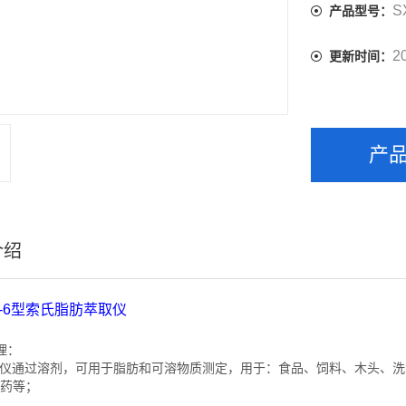
S
产品型号：
2
更新时间：
产
介绍
-6
型索氏
脂肪萃取仪
理：
仪通过溶剂，可用于脂肪和可溶物质测定，
用于：食品、饲料、木头、洗
药等；