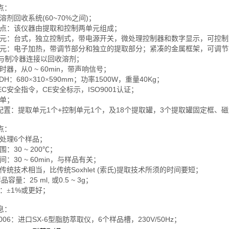
点：
(60~70%
)
溶剂回收系统
之间
；
点：该仪器由提取和控制两单元组成；
元：台式，独立控制式，带电源开关，微处理控制器和数字显示，可控制
元：电子加热，带调节部分和独立的提取部分；紧凑的金属框架，可调节
与制冷器连接以回收溶剂；
0 ~ 60min
时器，从
，带声响信号；
DH
680
310
590mm
1500W
40Kg
：
×
×
；功率
，重量
；
EC
CE
ISO9001
安全指令，
安全标示，
认证；
单；
1
+
1
18
3
配置：提取单元
个
控制单元
个，及
个提取罐，
个提取罐固定框、磁
点：
6
处理
个样品；
30 ~ 200
围：
℃
；
30 ~ 60min
间：
，与样品有关；
Soxhlet (
)
传统技术相当，比传统
索氏
提取技术所须的时间要短；
2
5 ml,
0.5 ~ 3g
多样品容量：
或
；
1%
：
±
或更好；
息：
006
SX-6
6
230V/50Hz
：进口
型脂肪萃取仪，
个样品槽，
；