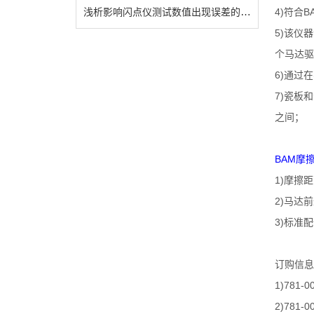
浅析影响闪点仪测试数值出现误差的因素
4)
BA
符合
5)
该仪器
个马达驱
6)
通过在
7)
瓷板和
之间；
BAM
摩
1)
摩擦距
2)
马达前
3)
标准配
订购信息
1)781-0
2)781-0