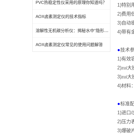
PVC热稳定性仪采用的原理你知道吗？
1)
特别
2)
费用
AOX卤素测定仪的技术指标
3)
自动
溶解性无机碳分析仪：揭秘水中“隐形”的碳世界
4)
带有
AOX卤素测定仪常见的使用问题解答
●
技术
1)
有效
2)
zui
3)
zui
4)
材料
●
标准
1)
进口
/
2)
压力
3)
爆破