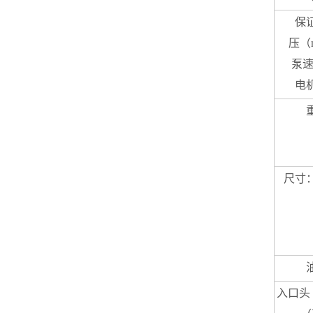
保
压（mi
泵速
电
（
尺寸
入口头