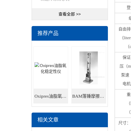
登
查看全部 >>
自由排
推荐产品
（lite
（
保证
压（mil
泵速（
电机
重
Oxipres油脂氧化稳定性仪
BAM落锤摩擦感度仪
（
（
相关文章
尺寸：