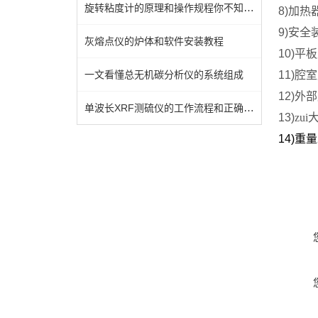
旋转粘度计的原理和操作规程你不知道吗？
8)
加热
9)
安全
灰熔点仪的炉体和软件安装教程
10)
平板
一文看懂总无机碳分析仪的系统组成
11)
腔室
12)
外部
单波长XRF测硫仪的工作流程和正确操作规程
13)
zui
14)
重量