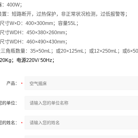
器：
400W
；
装置：短路断开，过热保护，非正常状况检测，过低报警等；
尺寸
W×D
：
400×300mm
；容量
55L
；
尺寸
WDH
：
450×380×260mm
；
尺寸
WDH
：
460×490×430mm
；
大
三角瓶数量：
35×50mL
；或
20×125mL
；或
12×250mL
；或
6×5
20Kg
；电源
220V/ 50Hz
；
产品：
您的单位：
您的姓名：