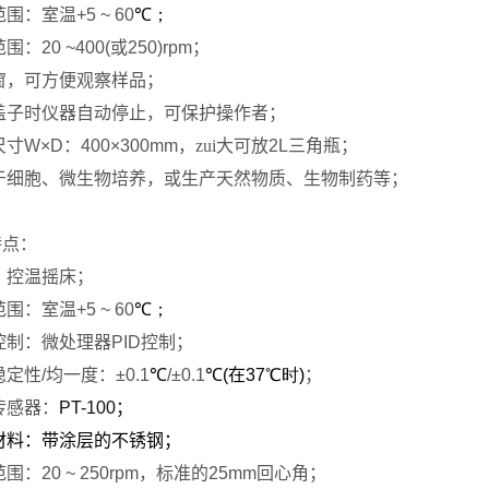
范围：室温
+5 ~ 60
℃；
范围：
20 ~400(
或
250)rpm
；
窗，可方便观察样品；
盖子时仪器自动停止，可保护操作者；
尺寸
W×D
：
400×300mm
，zui大可放
2L
三角瓶；
于细胞、微生物培养，或生产天然物质、生物制药等；
特点：
、控温摇床；
范围：室温
+5 ~ 60
℃；
控制：微处理器
PID
控制；
稳定性
/
均一度：
±0.1
℃
/±0.1
℃
(
在
37
℃时
)
；
传感器：
PT-100
；
材料：带涂层的不锈钢；
范围：
20 ~ 250rpm
，标准的
25mm
回心角；