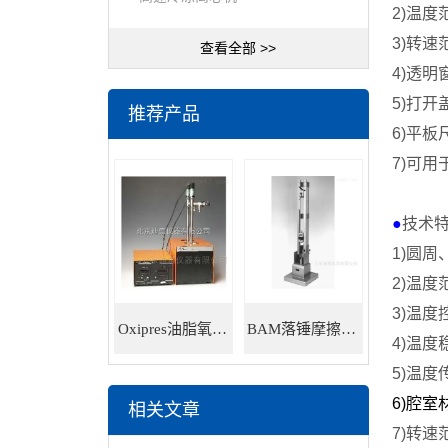
2)
温度
3)
转速
查看全部 >>
4)
透明
5)
打开
推荐产品
6)
平板
7)
可用
●
技术
1)
圆周
2)
温度
3)
温度
Oxipres油脂氧化稳定性仪
BAM落锤摩擦感度仪
4)
温度
5)
温度
6)
腔室
相关文章
7)
转速