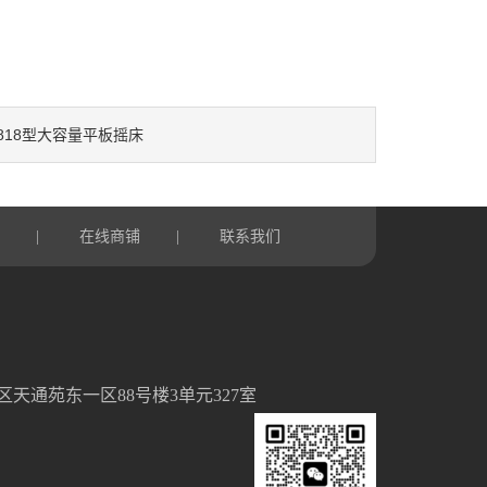
818型大容量平板摇床
言
在线商铺
联系我们
|
|
天通苑东一区88号楼3单元327室