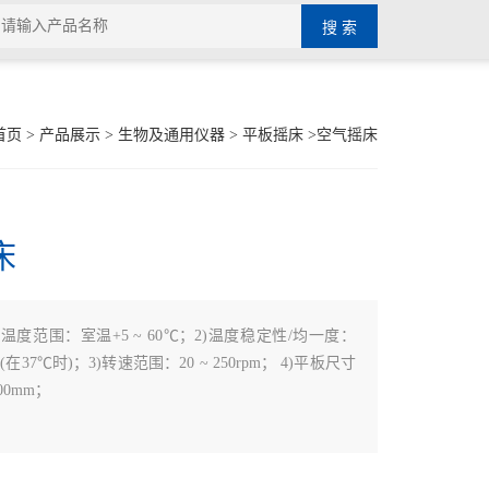
首页
>
产品展示
>
生物及通用仪器
>
平板摇床
>空气摇床
床
)温度范围：室温+5 ~ 60℃；2)温度稳定性/均一度：
1℃(在37℃时)；3)转速范围：20 ~ 250rpm； 4)平板尺寸
00mm；