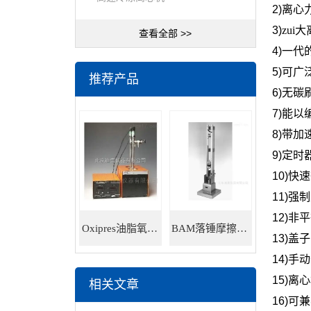
2)
离心
3)
zui
查看全部 >>
4)
一代
5)
可广
推荐产品
6)
无碳
7)
能以
8)
带加
9)
定时
10)
快速
11)
强制
12)
非平
Oxipres油脂氧化稳定性仪
BAM落锤摩擦感度仪
13)
盖子
14)
手动
15)
离心
相关文章
16)
可兼