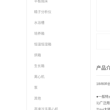
平板摇床
精子分析仪
水浴槽
培养箱
恒温恒湿箱
烘箱
生长箱
产品
离心机
18/8
泵
●一般特
其他
1)广泛
高速冷冻离心机
2)zui大