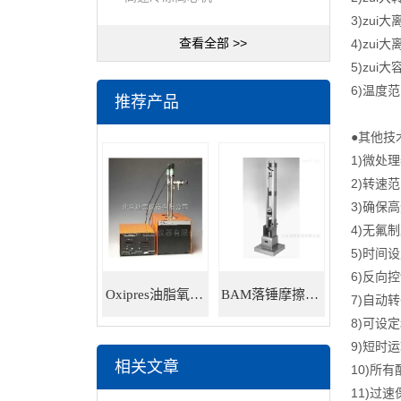
3)zui大
查看全部 >>
4)zui
5)zui大
6)温度范围
推荐产品
●其他技
1)微处
2)转速范
3)确保高
4)无氟
5)时间设定
6)反向
Oxipres油脂氧化稳定性仪
BAM落锤摩擦感度仪
7)自动
8)可设定
9)短时
相关文章
10)所
11)过