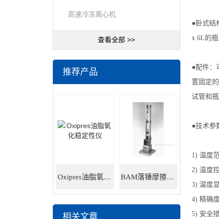
高速冷冻离心机
●卧式结构
x 6L的
查看全部 >>
●配件：
推荐产品
置固定的
试管和瓶
●技术参
1) 温度范
2) 温
Oxipres油脂氧化稳定性仪
BAM落锤摩擦感度仪
3) 温度
4) 精确
5) 安
相关文章