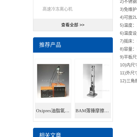
2)不锈
高速冷冻离心机
3)免维
4)可放
查看全部 >>
5)温度：
6)温度
7)摇床
推荐产品
8)容量：
9)平板尺
10)内尺
11)外尺
12)三角瓶
Oxipres油脂氧化稳定性仪
BAM落锤摩擦感度仪
相关文章