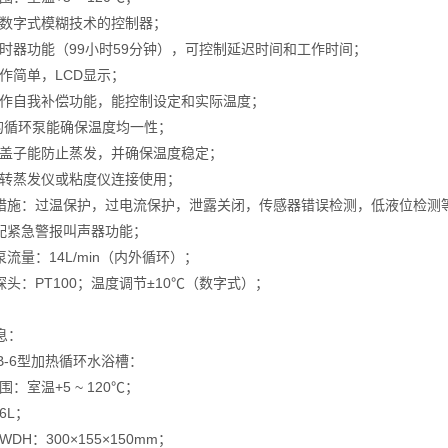
的数字式模糊技术的控制器；
定时器功能（99小时59分钟），可控制延迟时间和工作时间；
操作简单，LCD显示；
操作自我补偿功能，能控制设定和实际温度；
*的循环泵能确保温度均一性；
钢盖子能防止蒸发，并确保温度稳定；
旋转蒸发仪或粘度仪连接使用；
全措施：过温保护，过电流保护，泄露关闭，传感器错误检测，低液位检测
选配紧急警报叫声器功能；
泵流量：14L/min（内外循环）；
度探头：PT100；温度调节±10℃（数字式）；
息：
B-6型加热循环水浴槽：
围：室温+5 ~ 120℃；
6L；
WDH：300×155×150mm；