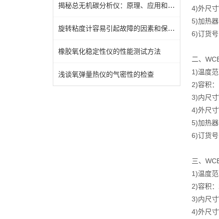
揭秘总无机碳分析仪：原理、应用和未来发展
4)外尺寸
5)加热器
旋转粘度计容易引起故障的因素和保养知识
6)订货号
橡胶氧化稳定性仪的性能测试方法
二、WC
1)温度范
浅谈氧弹量热仪的气密性的检查
2)容积：
3)内尺寸
4)外尺寸
5)加热器
6)订货号D
三、WC
1)温度范
2)容积：
3)内尺寸
4)外尺寸