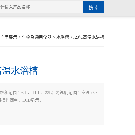
>
产品展示
>
生物及通用仪器
>
水浴槽
>120℃高温水浴槽
高温水浴槽
)容积范围：6 L、11 L、22L；2)温度范围：室温+5 ~
旋纽操作简单，LCD显示；