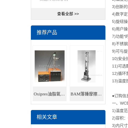
3)创新
查看全部 >>
4)数字
5)旋纽
6)用户
推荐产品
7)功能
8)不锈
9)可与
10)安
11)可
12)循环
13)温
Oxipres油脂氧化稳定性仪
BAM落锤摩擦感度仪
●订购信
一、WC
1)温度范
相关文章
2)容积：
3)内尺寸