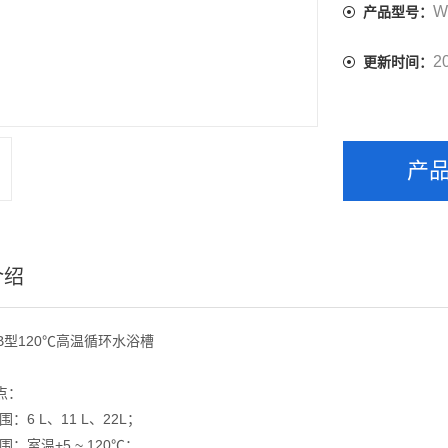
W
产品型号：
2
更新时间：
产
介绍
B型120℃高温循环水浴槽
点：
围：6 L、11 L、22L；
围：室温+5 ~ 120℃；