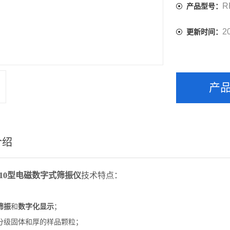
R
产品型号：
2
更新时间：
产
介绍
P10型电磁数字式筛振仪
技术特点：
筛振
和
数字化显示
；
分级固体和厚的样品颗粒；