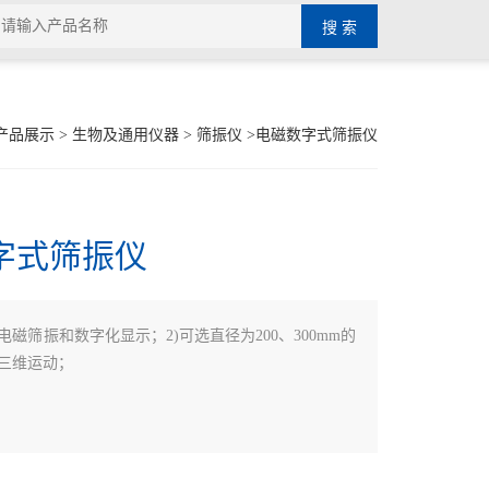
产品展示
>
生物及通用仪器
>
筛振仪
>电磁数字式筛振仪
字式筛振仪
)电磁筛振和数字化显示；2)可选直径为200、300mm的
作三维运动；