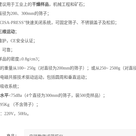
建议用于工业上的
干燥样品
，机械工程和矿石；
径为200、300mm的筛子；
“CISA-PRESS”快速关闭系统，可固定筛子、不锈钢盖子及松扣；
三维运动
；
维护，CE安全认证；
，可靠；
品的密度≥0.8g/cm3；
的重量从100~ 250g（对直径为200mm的筛子）；或从250~ 2500
用电磁共振技术驱动运动，包括圆周和垂直运动；
动吸收系统；
水平
<75dBa（4个直径为300mm的筛子，装500克样品）；
95Kg （不含筛子）；
：220V，50Hz。