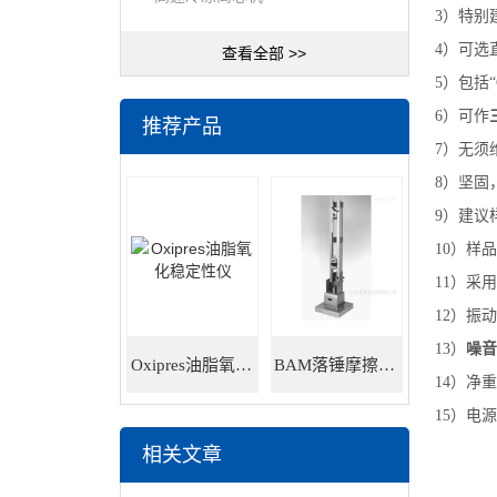
3）特别
4）可选直
查看全部 >>
5）包括
6）可作
推荐产品
7）无须
8）坚固
9）建议样
10）样品
11）采
12）振
13）
噪音
Oxipres油脂氧化稳定性仪
BAM落锤摩擦感度仪
14）净重
15）电源
相关文章