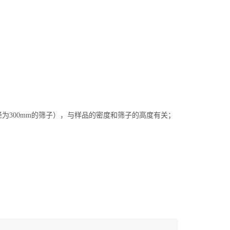
g（对直径为300mm的筛子），与样品的密度和筛子的高度有关；