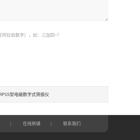
写阿拉伯数字），如：三加四=7
RP15型电磁数字式筛振仪
言
在线商铺
联系我们
|
|