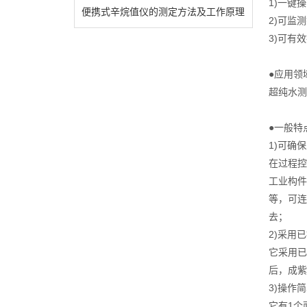
1)一键
便携式辛烷值仪的测定方法及工作原理
2)可监
3)可有
●应用领
超纯水测
●一般特
1)可确
在过程控
工业构件
等，可连
去；
2)采用
它采用已
后，成紫
3)操作
它有1个