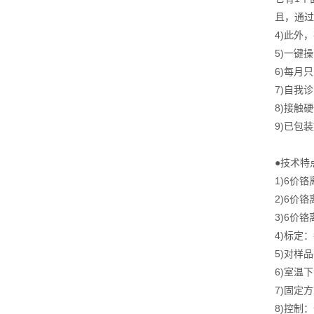
且，通过
4)此外
5)一键
6)每月
7)自我
8)接触
9)已包
●技术特
1)6价铬离
2)6价
3)6价
4)标定
5)对样品
6)室温下
7)固定
8)控制