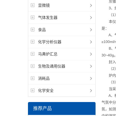
灰锥托
显微镜
3、炉
（1）
气体发生器
本仪器
是：
食品
A、气密
化学分析仪器
≥100ml/
B、气疏
马弗炉汇总
30~40g
封入的
生物及通用仪器
（2）
炉内不
消耗品
（3）
当采用
化学安全
A、标准
气氛中分
推荐产品
氛，如测
中的测定