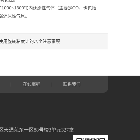
000~1300℃内还原性气体（主要是CO，也包括
则为弱还原性气氛。
使用旋转粘度计的八个注意事项
言
在线商铺
联系我们
|
|
天通苑东一区88号楼3单元327室