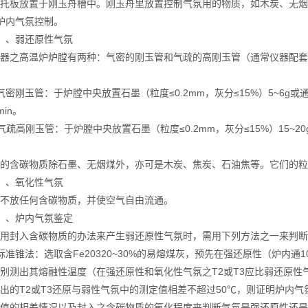
板放置于刚玉舟槽中。刚玉舟里放置控制气氛用的物质，如木炭、无烟
内气氛控制。
、弱还原性气氛
之高温炉炉膛有两种：气密的刚玉管和气疏的高刚玉管（通常仪器配套
刚玉管：于炉膛中央放置石墨（粒度≤0.2mm，灰分≤15%）5~6g或通入
min。
高刚玉管：于炉膛中央放置石墨（粒度≤0.2mm，灰分≤15%）15~20g
。
含碳物质除石墨、无烟煤外，亦可是木炭、焦炭、石油焦等。它们的粒
、氧化性气氛
放任何含碳物质，并使空气自由流通。
、炉内气氛鉴定
封入含碳物质的办法来产生弱还原性气氛时，需用下列方法之一来判断
锥法：选取含Fe20320~30%的易熔煤灰，预先在强还原性（炉内通
别测出其熔融性温度（在强还原性和氧化性气氛之T2或T3应比弱还原性气
出的T2或T3还原与弱性气氛中的测定值相差不超过50℃，则证明炉内
值的相差情况以及封入之含碳物质的氧化程度来判断气氛是强还原性还是