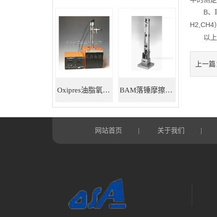
B、取气
H2,CH
以上就
上一篇
Oxipres油脂氧化稳定性仪
BAM落锤摩擦感度仪
网站首页
关于我们
|
|