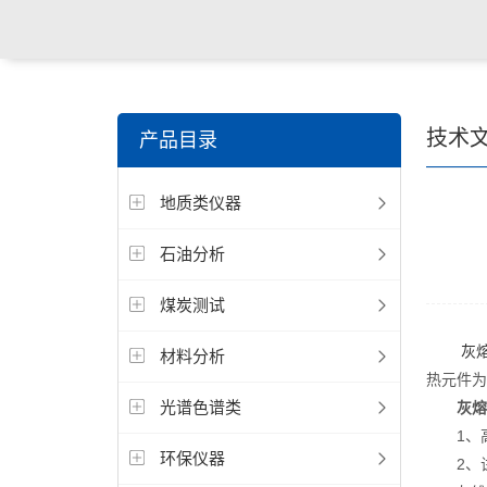
技术
产品目录
地质类仪器
石油分析
煤炭测试
灰
材料分析
热元件为
光谱色谱类
灰熔
1、高
环保仪器
2、试