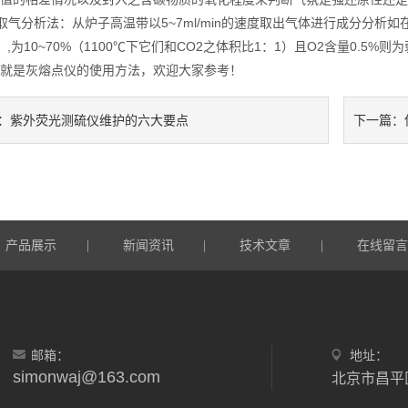
分析法：从炉子高温带以5~7ml/min的速度取出气体进行成分分析如在1
4）,为10~70%（1100℃下它们和CO2之体积比1：1）且O2含量0.5%
是灰熔点仪的使用方法，欢迎大家参考！
紫外荧光测硫仪维护的六大要点
：
下一篇：
产品展示
新闻资讯
技术文章
在线留
|
|
|
邮箱：
地址：
simonwaj@163.com
北京市昌平区