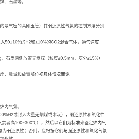
煤、石墨等。
的是气密的高刚玉管）其弱还原性气氛的控制方法分别
50±10%的H2和±10%的CO2混合气体，通气速度
，石墨两侧放置无烟煤（粒度≤0.5mm，灰分≤15%）
度、数量和放置部位视具体情况而定。
炉内气氛。
100%H2或封入大量无烟煤或木炭），弱还原性和氧化性
氛者高100~300℃），然后以它们为标准来鉴定炉内气
气氛为弱还原性；否则，应根据它们与强还原性和氧化气氛
氧化性。