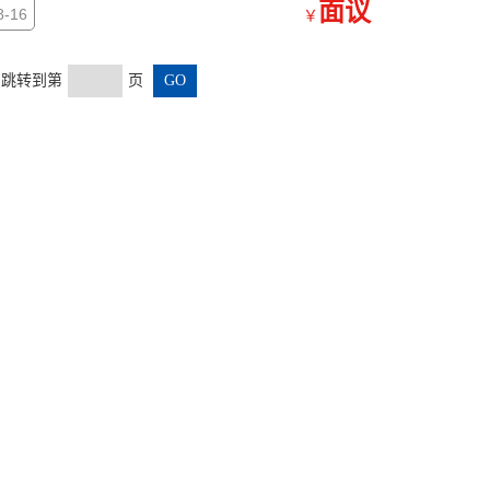
面议
-16
￥
页 跳转到第
页