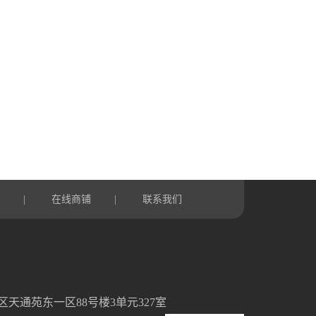
言
在线商铺
联系我们
|
|
天通苑东一区88号楼3单元327室