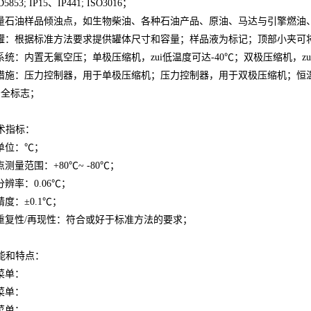
D5853; IP15
、
IP441; ISO3016
；
量石油样品倾浊点，如生物柴油、各种石油产品、原油、马达与引擎燃油
罐：根据标准方法要求提供罐体尺寸和容量；样品液为标记；顶部小夹可
系统：内置无氟空压；单极压缩机，zui低温度可达
-40
℃；双
极压缩机，z
措施：压力控制器，用于单极压缩机；压力控制器，用于双极压缩机；恒
安全标志；
术指标：
单位：℃；
点测量范围：
+
80
℃
~
-80
℃
；
分辨率：
0.06
℃
；
精度：
±
0.1
℃
；
重复性
/
再现性：符合或好于标准方法的要求；
能和特点：
菜单：
菜单：
菜单：