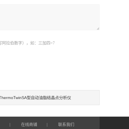
写阿拉伯数字），如：三加四=7
ThermoTwinSA型自动油脂结晶点分析仪
言
在线商铺
联系我们
|
|