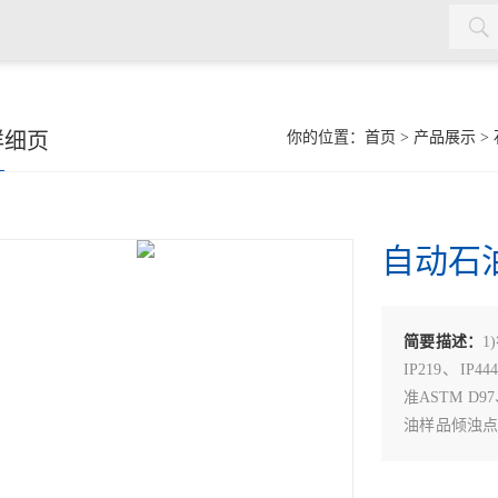
详细页
你的位置：
首页
>
产品展示
>
自动石
简要描述：
1
IP219、IP44
准ASTM D97、
油样品倾浊
油、添加剂、润
度分辨率：0.