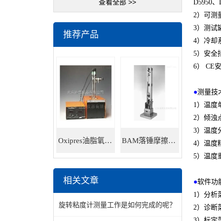
查看全部 >>
D5950
、
2）
可测
3）
测试
推荐产品
4）
冷却
5）
安全
6） CE
●
测量技
1）
温度
2）
倾浊
3）
温度
Oxipres油脂氧化稳定性仪
BAM落锤摩擦感度仪
4）
温度
5）
温度
相关文章
●
软件功
1）
分析
旋转粘度计测量工作是如何完成的呢？
2）
诊断
3）
标定