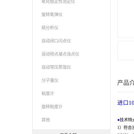
氧化稳定性测定仪
旋转氧弹仪
硫分析仪
自动闭口闪点仪
自动倾点凝点浊点仪
自动常压蒸馏仪
分子量仪
产品
粘度计
进口
10
旋转粘度计
其他
●
技术特
1）
符合