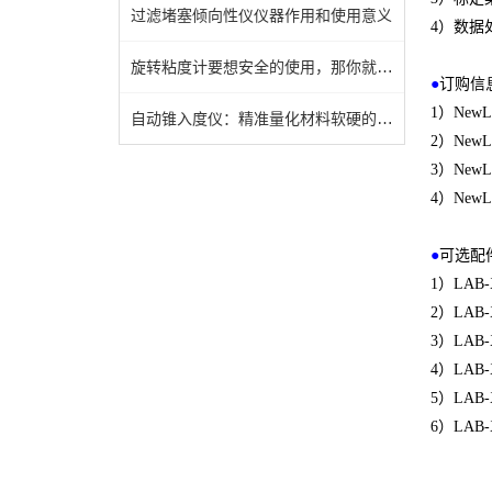
过滤堵塞倾向性仪仪器作用和使用意义
4）
数据
旋转粘度计要想安全的使用，那你就得仔细阅读这些注意事项
●
订购信
1）NewLa
自动锥入度仪：精准量化材料软硬的智能“触觉之眼”
2）NewLa
3）NewLa
4）NewLa
●
可选配
1）LAB-X
2）LAB-X
3）LAB-X
4）LAB-X
5）LAB-X
6）LAB-X