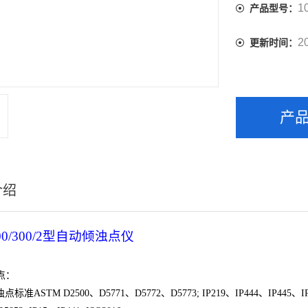
1
产品型号：
2
更新时间：
产
介绍
0/300/2
型自动倾浊点仪
点：
浊点标准
ASTM D2500
、
D5771
、
D5772
、
D5773; IP219
、
IP444
、
IP445
、
I