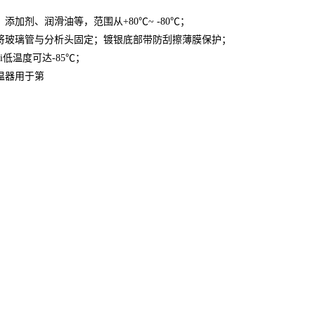
、添加剂、润滑油等，范围从
+
80
℃
~
-80
℃
；
将玻璃管与分析头固定；镀银底部带防刮擦薄膜保护；
ui低温度可达
-85
℃；
温器用于第