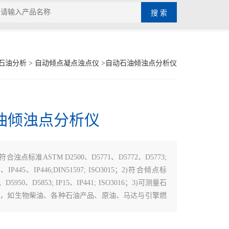
石油分析
>
自动倾点凝点浊点仪
>自动石油倾浊点分析仪
油倾浊点分析仪
)符合浊点标准ASTM D2500、D5771、D5772、D5773;
4、IP445、IP446;DIN51597; ISO3015；2)符合倾点标
D5950、D5853; IP15、IP441; ISO3016；3)可测量石
点，如生物柴油、各种石油产品、原油、马达与引擎燃
滑油等；4)倾浊点测量范围：+80℃~ -80℃；5)温
06℃；