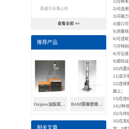
1)分辨
高速冷冻离心机
2)可选用
3)可磁
查看全部 >>
4)接口
5)测量
6)可选
推荐产品
7)可特
8)可记
9)密码
10)内
11)显
12)连
脑上；
13)在
Oxipres油脂氧化稳定性仪
BAM落锤摩擦感度仪
14)2
15)与
16)在
相关文章
定：2或