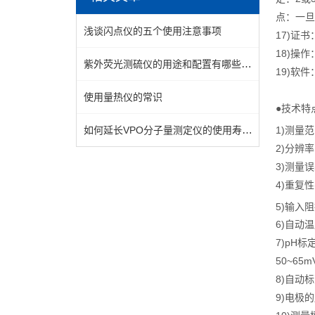
点：一旦
浅谈闪点仪的五个使用注意事项
17)证书
18)操
紫外荧光测硫仪的用途和配置有哪些呢？
19)软件
使用量热仪的常识
●技术特
如何延长VPO分子量测定仪的使用寿命？
1)测量范围
2)分辨率
3)测量误差
4)重复性(
5)输入阻
6)自动
7)pH
50~65
8)自动标准
9)电极