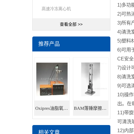
1)
多功
高速冷冻离心机
2)
可热
3)
所有
查看全部 >>
4)
清洗
5)
塑料
推荐产品
6)
可用
CE
安全
7)
设计
8)
清洗
9)
可选
10)
操作
出。在
Oxipres油脂氧化稳定性仪
BAM落锤摩擦感度仪
11)
带旋
可清洗
12)
内部
相关文章