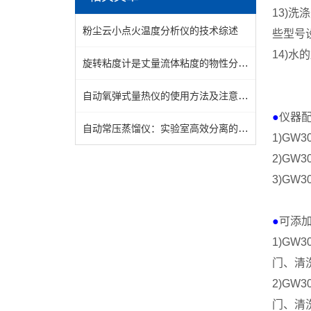
13)
洗涤
粉尘云小点火温度分析仪的技术综述
些型号
14)
水的
旋转粘度计是丈量流体粘度的物性分析仪器
自动氧弹式量热仪的使用方法及注意事项
●
仪器
自动常压蒸馏仪：实验室高效分离的智能核心设备
1)
GW30
2)
GW30
3)
GW30
●
可添
1)
GW30
门、清
2)
GW30
门、清