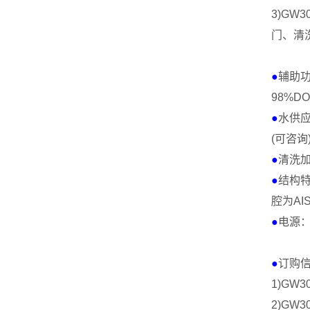
3)
GW30
门、清
●
辅助
98%DO
●
水供
(
可咨询
●
清洗
●
结构
腔为
AIS
●
电源
●
订购
1)GW3
2)GW3