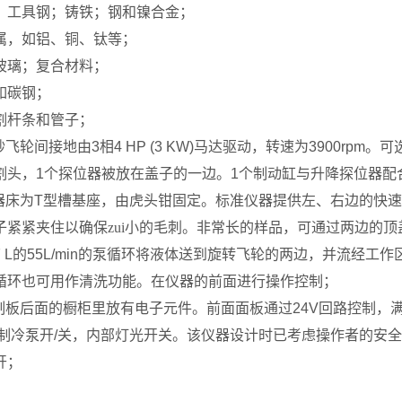
；工具钢；铸铁；钢和镍合金；
属，如铝、铜、钛等；
玻璃；复合材料；
如碳钢；
割杆条和管子；
砂飞轮间接地由
3
相
4 HP (3 KW)
马达驱动，转速为
3900rpm
。可
割头，
1
个探位器被放在盖子的一边。
1
个制动缸与升降探位器配
器床为
T
型槽基座，由虎头钳固定。标准仪器提供左、右边的快速
子紧紧夹住以确保zui小的毛刺。非常长的样品，可通过两边的
 L
的
55L
/min
的泵循环将液体送到旋转飞轮的两边，并流经工作
循环也可用作清洗功能。在仪器的前面进行操作控制；
制板后面的橱柜里放有电子元件。前面面板通过
24V
回路控制，满
制冷泵开
/
关，内部灯光开关。该仪器设计时已考虑操作者的安全
开；