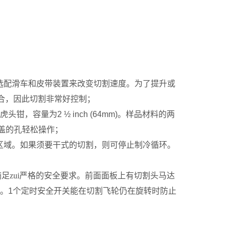
选配滑车和皮带装置来改变切割速度。为了提升或
合，因此切割非常好控制；
虎头钳，容量为
2 ½ inch (
64mm
)
。样品材料的两
顶盖的孔轻松操作；
区域。如果须要干式的切割，则可停止制冷循环。
足zui严格的安全要求。前面面板上有切割头马达
。
1
个定时安全开关能在切割飞轮仍在旋转时防止