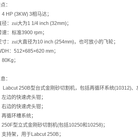
特点：
：
4 HP (3KW) 3
相马达；
径：zui大为
1 1/4 inch (
32mm
)
；
转速：标准
3900 rpm
；
寸：zui大直径为
10 inch (
254mm
)
，也可放小的飞轮；
WDH
：
512×685×
620 mm
；
：
80Kg
；
信息：
：
Labcut 250B
型台式金刚砂切割机，包括再循环系统
(10312)
、
：左边的快速虎头钳；
：右边的快速虎头钳；
：再循环槽系统；
：
250F
型立式金刚砂切割机
(
包括
10250
和
10258)
；
：支持架，用于
Labcut 250B
；