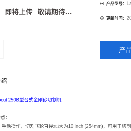
L
产品型号：
2
更新时间：
产
介绍
bcut 250B
型台式金刚砂切割机
特点：
，手动操作，切割飞轮直径zui大为
10 inch (
254mm
)
，可用于切割