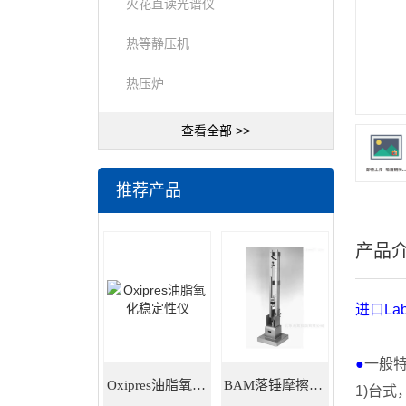
火花直读光谱仪
热等静压机
热压炉
查看全部 >>
推荐产品
产品
进口
La
●
一般
Oxipres油脂氧化稳定性仪
BAM落锤摩擦感度仪
1)
台式