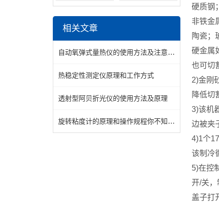
硬质钢
非铁金
相关文章
陶瓷；
硬金属
自动氧弹式量热仪的使用方法及注意事项
也可切
热稳定性测定仪原理和工作方式
2)
金刚
降低切
透射型阿贝折光仪的使用方法及原理
3)
该机
旋转粘度计的原理和操作规程你不知道吗？
边被夹
4)1
个
17
该制冷
5)
在控
开
/
关，
盖子打