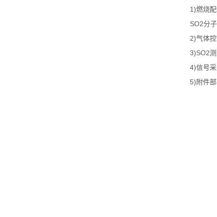
1)
燃烧配
SO2
分子
2)
气体控
3)
SO2
测
4)
信号采
5)
附件部