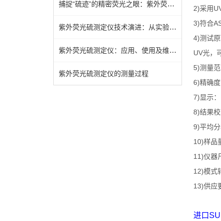
捕捉“硫迹”的精密荧光之眼：紫外荧光硫测定仪技术全解析
2)
U
采用
3)
A
符合
紫外荧光硫测定仪技术演进：从实验室到工业现场的跨越
4)
测试原
紫外荧光硫测定仪：应用、使用及维护指南
UV
光，
5)
测量范
紫外荧光硫测定仪的测量过程
6)
精确度
7)
显示：
8)
结果校
9)
平均分
10)
样品
11)
仪器
12)
模式
13)
供应
进口
SU