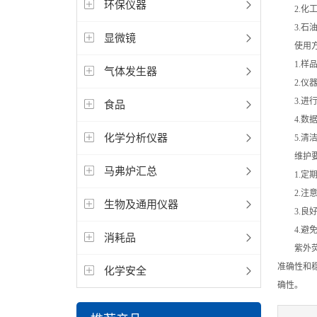
环保仪器
2.化工
3.石油
显微镜
使用方
1.样品
气体发生器
2.仪器
3.进行
食品
4.数据
化学分析仪器
5.清洁
维护要
马弗炉汇总
1.定期
2.注意
生物及通用仪器
3.良好
4.避免
消耗品
紫外荧光
准确性和
化学安全
确性。