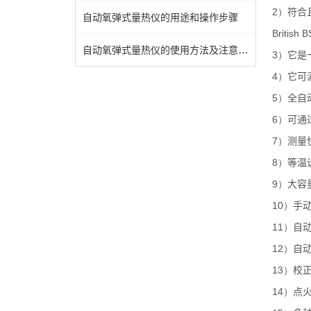
2）
符合
自动氧弹式量热仪的用途和操作步骤
British 
自动氧弹式量热仪的使用方法及注意事项
3）
它
是
4）
它
可
5）
全自
6）
可通
7）
测量
8）
等温
9）
大容
10）
手
11）
自
12）
自
13）
校
14）
点