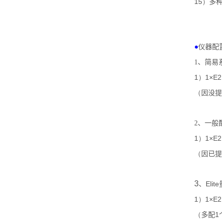
15）
多
●
仪器配
1
、简易
1）
1×E2
（
因没提
2
、一般
1）
1×E2
（
因已提
3
Elite
、
1）
1×E2
（
1
多配