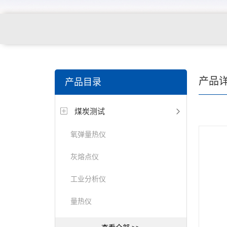
产品
产品目录
煤炭测试
氧弹量热仪
灰熔点仪
工业分析仪
量热仪