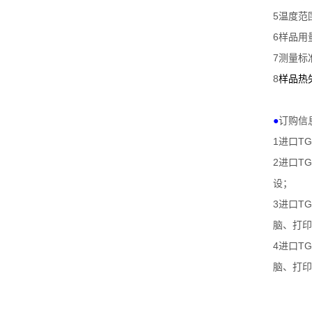
5
温度范
6
样品用
7
测量标
8
样品热
●
订购信
1
TG
进口
2
TG
进口
设；
3
TG
进口
脑、打印
4
TG
进口
脑、打印