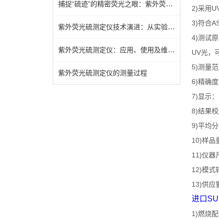
捕捉“硫迹”的精密荧光之眼：紫外荧光硫测定仪技术全解析
2)
U
采用
3)
A
符合
紫外荧光硫测定仪技术演进：从实验室到工业现场的跨越
4)
测试原
紫外荧光硫测定仪：应用、使用及维护指南
UV
光，
5)
测量范
紫外荧光硫测定仪的测量过程
6)
精确度
7)
显示：
8)
结果校
9)
平均分
10)
样品
11)
仪器
12)
模式
13)
供应
进口
SU
1)
燃烧配