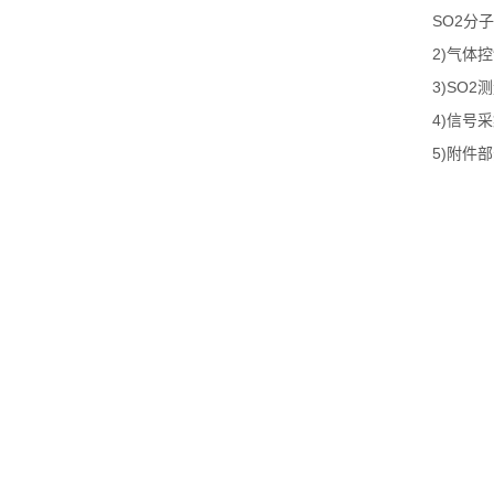
SO2
分子
2)
气体控
3)
SO2
测
4)
信号采
5)
附件部