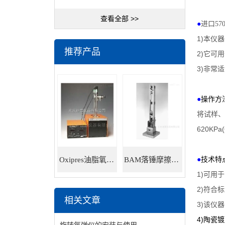
查看全部 >>
●
进口57
1)
本仪器
推荐产品
2)
它可用
3)
非常适
●
操作方
将试样、
620KPa(
Oxipres油脂氧化稳定性仪
BAM落锤摩擦感度仪
●
技术特
1)
可用于
2)
符合标
相关文章
3)
该仪器
4)
陶瓷镀