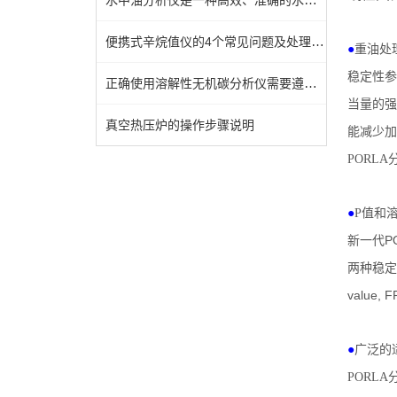
便携式辛烷值仪的4个常见问题及处理方法
●
重油处
稳定性参
正确使用溶解性无机碳分析仪需要遵循以下步骤
当量的强
真空热压炉的操作步骤说明
能减少加
PORLA
●
P
值和
P
新一代
两种稳定
value, F
●
广泛的
PORLA