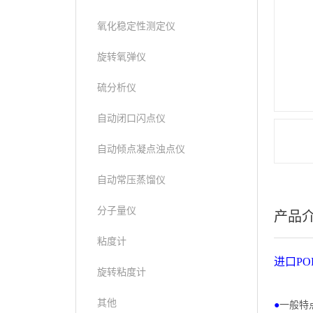
氧化稳定性测定仪
旋转氧弹仪
硫分析仪
自动闭口闪点仪
自动倾点凝点浊点仪
自动常压蒸馏仪
分子量仪
产品
粘度计
进口
PO
旋转粘度计
其他
●
一般特