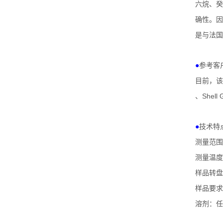
六烷、癸
确性。因
是与法国
●
参考客
目前，该
Shell 
、
●
技术特
测量范围
测量温度
样品转盘
样品要求
溶剂：任