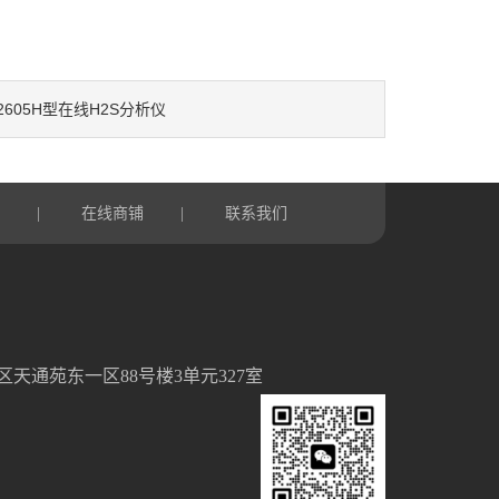
2605H型在线H2S分析仪
言
在线商铺
联系我们
|
|
天通苑东一区88号楼3单元327室