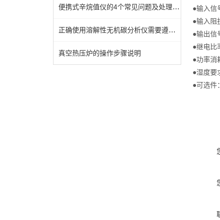
便携式辛烷值仪的4个常见问题及处理方法
●输入信号
●输入阻抗
正确使用溶解性无机碳分析仪需要遵循以下步骤
●输出信号：4
●继电比率：3
真空热压炉的操作步骤说明
●功率消耗：
●湿度要求
●可选件