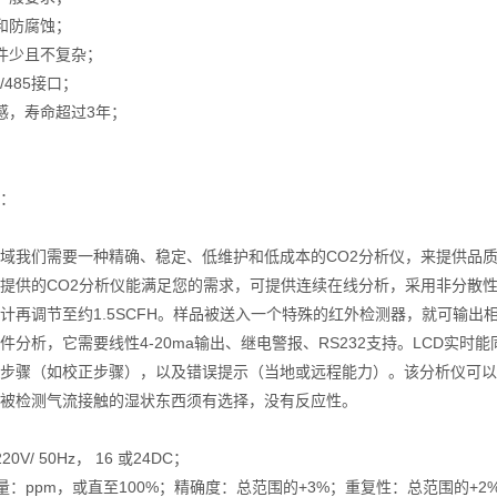
和防腐蚀；
件少且不复杂；
2/485接口；
感，寿命超过3年；
：
域我们需要一种精确、稳定、低维护和低成本的CO2分析仪，来提供品
提供的CO2分析仪能满足您的需求，可提供连续在线分析，采用非分散性
计再调节至约1.5SCFH。样品被送入一个特殊的红外检测器，就可输出
件分析，它需要线性4-20ma输出、继电警报、RS232支持。LCD实
步骤（如校正步骤），以及错误提示（当地或远程能力）。该分析仪可以
被检测气流接触的湿状东西须有选择，没有反应性。
0V/ 50Hz， 16 或24DC；
含量：ppm，或直至100%；精确度：总范围的+3%；重复性：总范围的+2