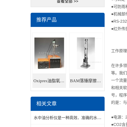
查看全部 >>
●可防雨
●机械部
推荐产品
●RS-23
●红外传
工作原理
在许多领
等。我们
一个流量
Oxipres油脂氧化稳定性仪
BAM落锤摩擦感度仪
和相关软
号，程序
的是：与
相关文章
●电源：22
水中油分析仪是一种高效、准确的水质监测设备
●CO2