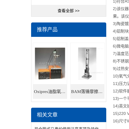
1)符合AS
2)该仪
查看全部 >>
果。该仪
3)陶瓷
推荐产品
4)铝制
5)铝制
6)微电脑
7)温度范
8)不锈
9)过热
10)氧
11)压
12)软
Oxipres油脂氧化稳定性仪
BAM落锤摩擦感度仪
13)一
14)英
15)220
相关文章
16)尺寸W
开合管式马弗炉使用注意事项及操作方法