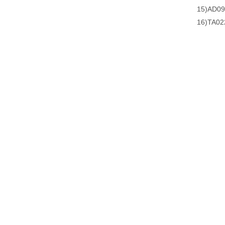
15)AD
16)TA0