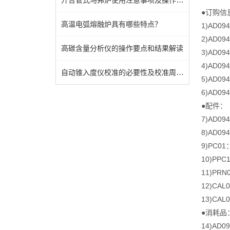
●订购信
高温电弧熔融炉具有哪些特点？
1)AD0
2)AD0
高碳含量分析仪的操作要点和结果解读
3)AD0
4)AD0
自动锥入度仪校准的必要性及校准周期的确定方法
5)AD0
6)AD0
●配件：
7)AD
8)AD0
9)PC0
10)PP
11)P
12)CA
13)CA
●消耗品
14)AD