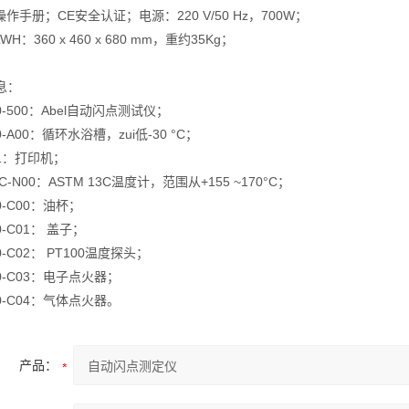
操作手册；CE安全认证；电源：220 V/50 Hz，700W；
WH：360 x 460 x 680 mm，重约35Kg；
息：
170-500：Abel自动闪点测试仪；
70-A00：循环水浴槽，zui低-30 °C；
01：打印机；
3C-N00：ASTM 13C温度计，范围从+155 ~170°C；
70-C00：油杯；
70-C01： 盖子；
70-C02： PT100温度探头；
170-C03：电子点火器；
170-C04：气体点火器。
产品：