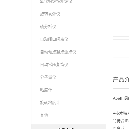
氧化稳定性测定仪
旋转氧弹仪
硫分析仪
自动闭口闪点仪
自动倾点凝点浊点仪
自动常压蒸馏仪
分子量仪
产品
粘度计
Abel
旋转粘度计
●技术特
其他
1)符合IP3
2)台式