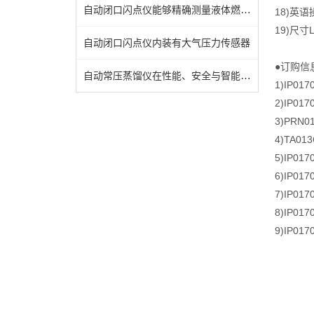
自动闭口闪点仪能够精确测量液体燃料的闪点
18)英语
19)尺寸L
自动闭口闪点仪内装有大气压力传感器
●订购信
自动常压蒸馏仪在性能、安全与智能化方面实现了质的飞跃
1)IP0
2)IP01
3)PRN
4)TA01
5)IP01
6)IP01
7)IP01
8)IP0
9)IP0