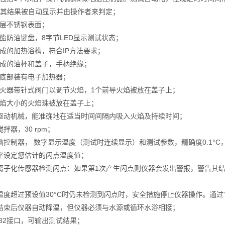
其结果被自动显示并由操作者来判定；
镀层不锈钢表面；
酸酯防油键盘，8字节LED显示测试状态；
制成的加热浴槽，符合IP方法要求；
制成的油杯和盖子，手柄绝缘；
锅底部装有电子加热器；
点火器带针式阀门以调节火焰，1个前导火焰被放在盖子上；
火焰大小的火焰珠被放在盖子上；
子驱动机械，能准确地在适当时间间隔内吸入火焰及持续时间；
搅拌器，30 rpm；
脑控制器， 数字显示温度（测试时连续显示）和测试参数，精确度0.1°C，Pt10
数字设定您估计的闪点温度值；
过离子化传感器检测闪点：如果第1次产生闪点则仪器会发出警报，警告其
品温度超过预设值30°C时仍未检测到闪点时，安全措施停止仪器操作。通过"s
试结束后仪器自动降温，但仪器必须与水源或循环水浴相接；
-232接口，可输出测试结果；