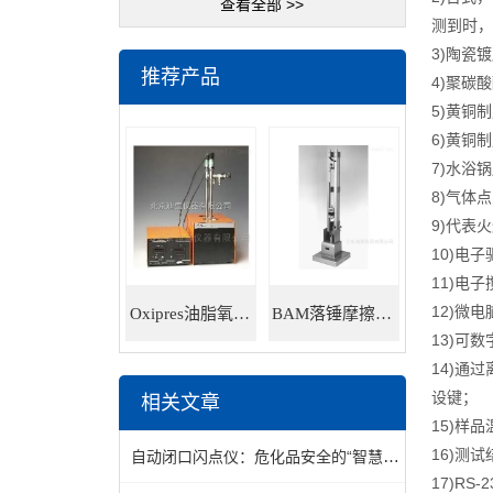
查看全部 >>
测到时，
3)陶瓷
推荐产品
4)聚碳
5)黄铜
6)黄铜
7)水浴
8)气体
9)代表
10)电
11)电子
12)微电
Oxipres油脂氧化稳定性仪
BAM落锤摩擦感度仪
13)可
14)通
设键；
相关文章
15)样
16)测
自动闭口闪点仪：危化品安全的“智慧哨兵”
17)RS