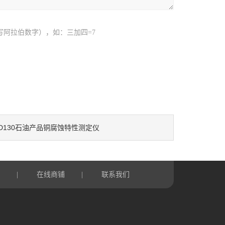
写阿拉伯数字），如：三加四=7
D130石油产品铜腐蚀特性测定仪
言
在线商铺
联系我们
|
|