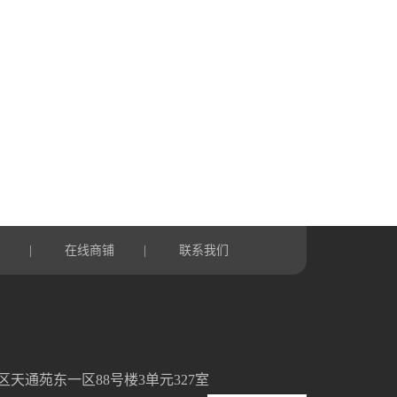
言
在线商铺
联系我们
|
|
天通苑东一区88号楼3单元327室