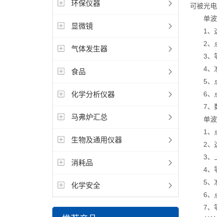
环保仪器
可被光电
单波长
显微镜
1、选
2、点
气体发生器
3、等
4、准备
食品
5、点
化学分析仪器
6、点
7、数
马弗炉汇总
单波长
1、点
生物及通用仪器
2、选
3、上
消耗品
4、等
5、准
化学安全
6、点
7、等