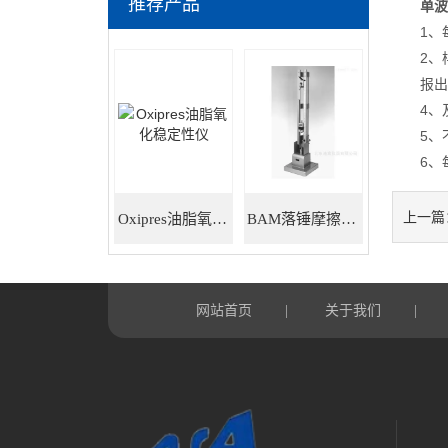
推荐产品
单波
1、每
2、样
报出的
4、及
5、不
6、每天
上一篇
Oxipres油脂氧化稳定性仪
BAM落锤摩擦感度仪
网站首页
关于我们
|
|