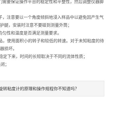
需要保证操作平台的稳定性和平整性，然后调整仪器脚
，注意要以一个角度倾斜地浸入样品中以避免因产生气
护腿，安装时注意不要碰到测量外筒；
均匀性和温度是否满足测量要求。
样品，使用面积小的转子和较低的转速。对于未知粘度的待
器损坏。
稳定下来，时间的长短取决于不同的流体性质；
关闭；
旋转粘度计的原理和操作规程你不知道吗？