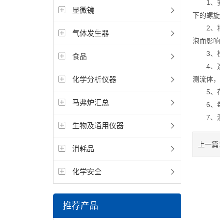
1、安
显微镜
下的螺旋
2、将
气体发生器
泡而影响
3、检
食品
4、选择
化学分析仪器
测流体，
5、在
马弗炉汇总
6、每当
7、测
生物及通用仪器
上一篇
消耗品
化学安全
推荐产品