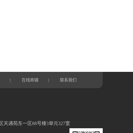
言
在线商铺
联系我们
|
|
天通苑东一区88号楼3单元327室