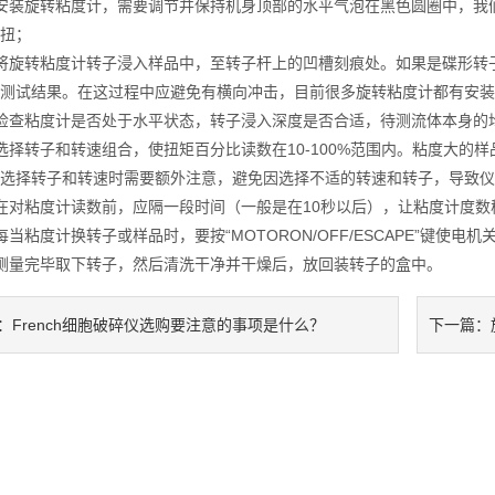
装旋转粘度计，需要调节并保持机身顶部的水平气泡在黑色圆圈中，我们
扭；
旋转粘度计转子浸入样品中，至转子杆上的凹槽刻痕处。如果是碟形转子
测试结果。在这过程中应避免有横向冲击，目前很多旋转粘度计都有安装
查粘度计是否处于水平状态，转子浸入深度是否合适，待测流体本身的
转子和转速组合，使扭矩百分比读数在10-100%范围内。粘度大的
选择转子和转速时需要额外注意，避免因选择不适的转速和转子，导致仪
对粘度计读数前，应隔一段时间（一般是在10秒以后），让粘度计度数
粘度计换转子或样品时，要按“MOTORON/OFF/ESCAPE”键使电机
量完毕取下转子，然后清洗干净并干燥后，放回装转子的盒中。
French细胞破碎仪选购要注意的事项是什么？
：
下一篇：