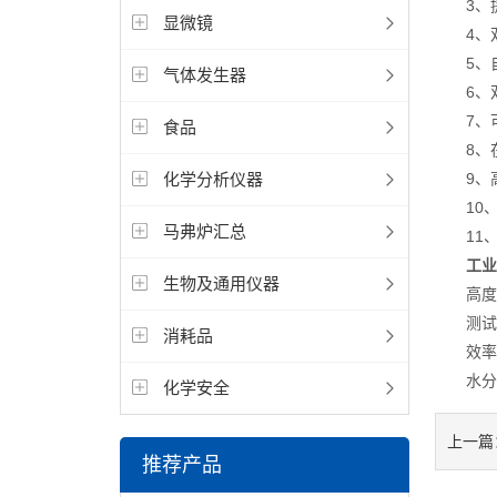
3、提供
显微镜
4、双
5、自
气体发生器
6、双
7、可
食品
8、在
化学分析仪器
9、高
10、它
马弗炉汇总
11、
工业
生物及通用仪器
高度自
测试准
消耗品
效率高：
水分、
化学安全
上一篇
推荐产品