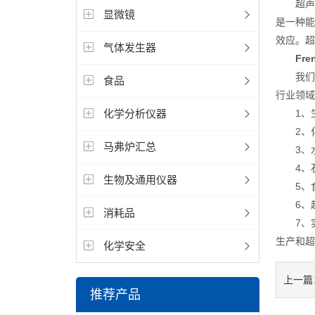
超声波
显微镜
是一种能
效应。超
气体发生器
Fr
我们所
食品
行业领域
化学分析仪器
1、生
2、化
马弗炉汇总
3、水
4、石
生物及通用仪器
5、食
6、超
消耗品
7、实验
生产和超
化学安全
上一篇
推荐产品