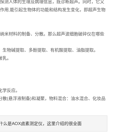
探测人体的生理及病理信息，既诊断超声。同时，它又
作用,能引起生物体的功能和结构发生变化，即超声生物
纳米材料的制备、分散。那么超声波细胞破碎仪在哪些
生物碱提取、多酚提取、有机酸提取、油脂提取。
破乳。
化学反应。
散(悬浮液制备)和凝聚，物料混合：油水混合、化妆品
什么是AOX卤素测定仪，这里介绍的很全面