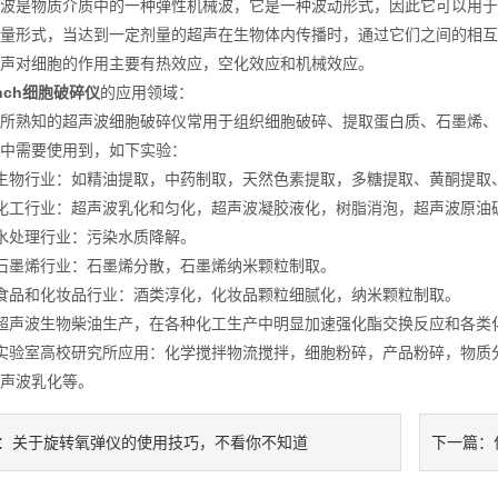
是物质介质中的一种弹性机械波，它是一种波动形式，因此它可以用于
量形式，当达到一定剂量的超声在生物体内传播时，通过它们之间的相互
声对细胞的作用主要有热效应，空化效应和机械效应。
ench细胞破碎仪
的应用领域：
熟知的超声波细胞破碎仪常用于组织细胞破碎、提取蛋白质、石墨烯、
中需要使用到，如下实验：
物行业：如精油提取，中药制取，天然色素提取，多糖提取、黄酮提取、
工行业：超声波乳化和匀化，超声波凝胶液化，树脂消泡，超声波原油
处理行业：污染水质降解。
墨烯行业：石墨烯分散，石墨烯纳米颗粒制取。
品和化妆品行业：酒类淳化，化妆品颗粒细腻化，纳米颗粒制取。
声波生物柴油生产，在各种化工生产中明显加速强化酯交换反应和各类
室高校研究所应用：化学搅拌物流搅拌，细胞粉碎，产品粉碎，物质分
声波乳化等。
关于旋转氧弹仪的使用技巧，不看你不知道
：
下一篇：