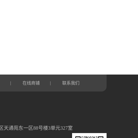
言
在线商铺
联系我们
|
|
天通苑东一区88号楼3单元327室