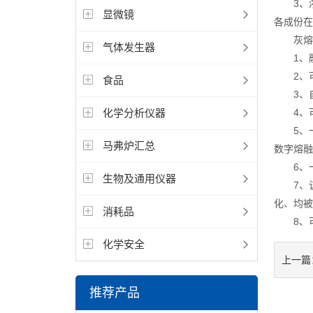
3、浓
显微镜
各成份在
灰熔点
气体发生器
1、融炉
2、可在
食品
3、自
化学分析仪器
4、可
5、一
马弗炉汇总
数字熔融
6、一
生物及通用仪器
7、该仪
化、均被
消耗品
8、可
化学安全
上一篇
推荐产品