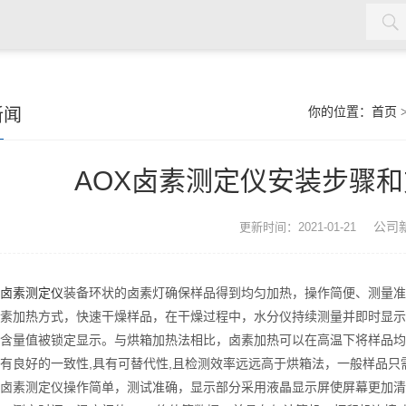
新闻
你的位置：
首页
AOX卤素测定仪安装步骤
公司
更新时间：2021-01-21
X卤素测定仪
装备环状的卤素灯确保样品得到均匀加热，操作简便、测量准
素加热方式，快速干燥样品，在干燥过程中，水分仪持续测量并即时显示样
含量值被锁定显示。与烘箱加热法相比，卤素加热可以在高温下将样品均
有良好的一致性,具有可替代性,且检测效率远远高于烘箱法，一般样品只
卤素测定仪操作简单，测试准确，显示部分采用液晶显示屏使屏幕更加清