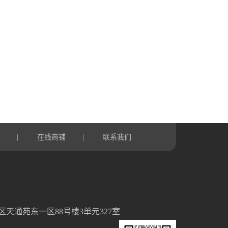
言
在线商铺
联系我们
|
|
天通苑东一区88号楼3单元327室