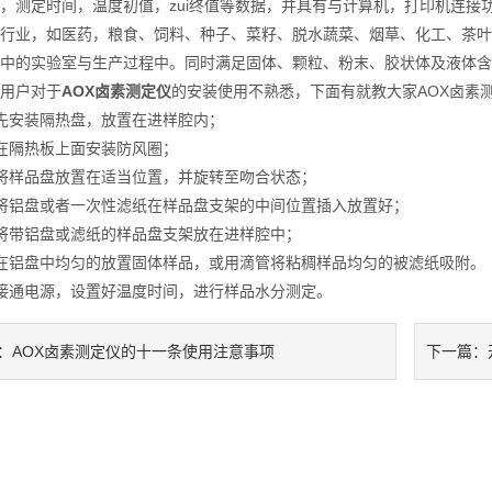
，测定时间，温度初值，zui终值等数据，并具有与计算机，打印机连接
行业，如医药，粮食、饲料、种子、菜籽、脱水蔬菜、烟草、化工、茶叶
中的实验室与生产过程中。同时满足固体、颗粒、粉末、胶状体及液体含
户对于
AOX卤素测定仪
的安装使用不熟悉，下面有就教大家AOX卤素
安装隔热盘，放置在进样腔内；
隔热板上面安装防风圈；
样品盘放置在适当位置，并旋转至吻合状态；
铝盘或者一次性滤纸在样品盘支架的中间位置插入放置好；
带铝盘或滤纸的样品盘支架放在进样腔中；
铝盘中均匀的放置固体样品，或用滴管将粘稠样品均匀的被滤纸吸附。
通电源，设置好温度时间，进行样品水分测定。
AOX卤素测定仪的十一条使用注意事项
：
下一篇：