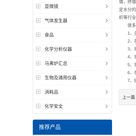
值，终值
显微镜
定水分的
织等行业
气体发生器
很多用
1、先
食品
2、在
化学分析仪器
3、将
4、将
马弗炉汇总
5、将
6、在
生物及通用仪器
7、接
消耗品
上一篇
化学安全
推荐产品