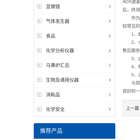
AOX卤
显微镜
后，终测
作为A
气体发生器
较常见的
1、蜂
食品
2、水
化学分析仪器
售后服务
3、卤
马弗炉汇总
4、称
5、温
生物及通用仪器
与烘箱
良好的一
消耗品
上一篇
化学安全
推荐产品