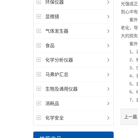
环保仪器
光强成正
到心中有
显微镜
紫外荧
老化，导
气体发生器
大的损失
紫外荧
食品
1、采用
化学分析仪器
2、检
3、仪
马弗炉汇总
4、壳
5、自
生物及通用仪器
6、6
7、自
消耗品
上一篇
化学安全